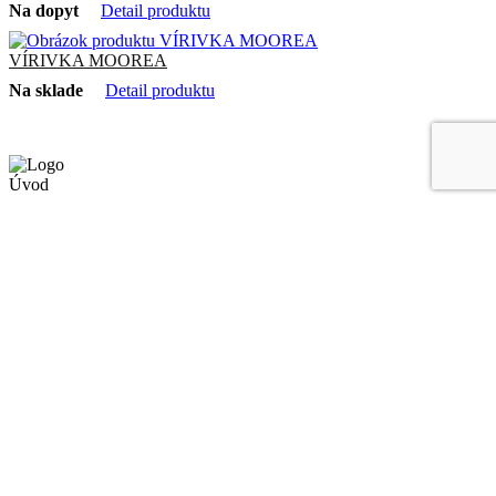
Na dopyt
Detail produktu
VÍRIVKA MOOREA
Na sklade
Detail produktu
Úvod
Všeobecné obchodné podmienky
Zákaznícky účet
Dashboard
Orders
Addresses
Account details
Kontakt
Skúšanie produktov – rezervujte si svoj termín
Prietrž 203