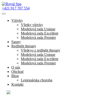
+421 917 707 554
Vírivky
Všetky vírivky
Modelová rada Unique
Modelová rada Excellent
Modelová rada Premier
Sauny
Redlight therapy
Všetkyo z redlight therapy
Modelová rada Unique
Modelová rada Excellent
Modelová rada Premier
O nás
Obchod
Blog
Legionárska choroba
Kontakt