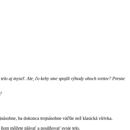
 telo aj myseľ. Ale, čo keby sme spojili výhody oboch svetov? Presne
a?
násobne, ba dokonca trojnásobne väčšie než klasická vírivka.
 ňom môžete plávať a posilňovať svoje telo.