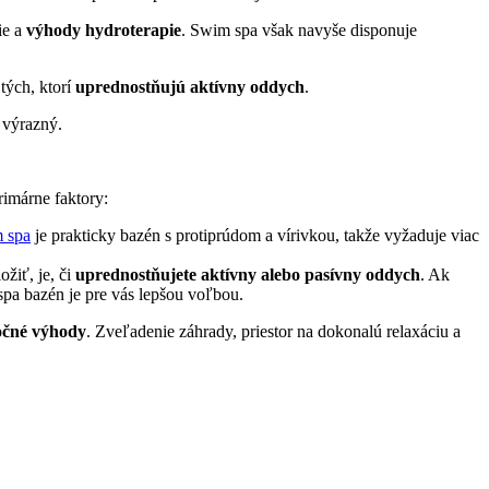
ie a
výhody hydroterapie
. Swim spa však navyše disponuje
tých, ktorí
uprednostňujú aktívny oddych
.
š výrazný.
rimárne faktory:
 spa
je prakticky bazén s protiprúdom a vírivkou, takže vyžaduje viac
žiť, je, či
uprednostňujete aktívny alebo pasívny oddych
. Ak
spa bazén je pre vás lepšou voľbou.
očné výhody
. Zveľadenie záhrady, priestor na dokonalú relaxáciu a