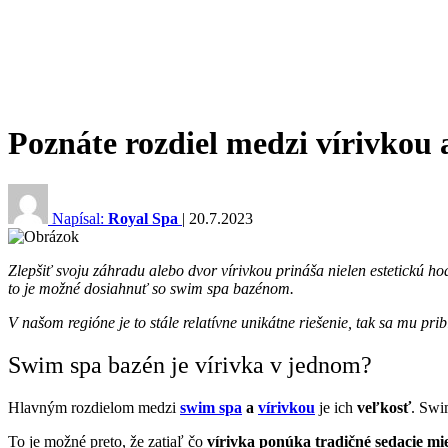
Poznáte rozdiel medzi vírivkou
Napísal:
Royal Spa
|
20.7.2023
Zlepšiť svoju záhradu alebo dvor vírivkou prináša nielen estetickú ho
to je možné dosiahnuť so swim spa bazénom.
V našom regióne je to stále relatívne unikátne riešenie, tak sa mu pr
Swim spa bazén je vírivka v jednom?
Hlavným rozdielom medzi
swim spa
a
vírivkou
je ich
veľkosť
. Swi
To je možné preto, že zatiaľ čo
vírivka ponúka tradičné sedacie mi