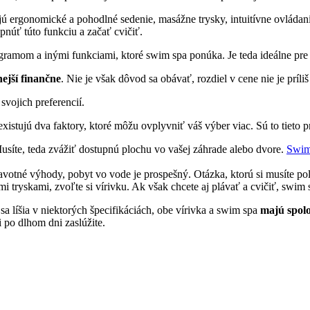
ú ergonomické a pohodlné sedenie, masážne trysky, intuitívne ovládan
zapnúť túto funkciu a začať cvičiť.
gramom a inými funkciami, ktoré swim spa ponúka. Je teda ideálne pre 
ejší finančne
. Nie je však dôvod sa obávať, rozdiel v cene nie je príli
svojich preferencií.
istujú dva faktory, ktoré môžu ovplyvniť váš výber viac. Sú to tieto p
usíte, teda zvážiť dostupnú plochu vo vašej záhrade alebo dvore.
Swim
votné výhody, pobyt vo vode je prospešný. Otázka, ktorú si musíte polo
 tryskami, zvoľte si vírivku. Ak však chcete aj plávať a cvičiť, swim 
a líšia v niektorých špecifikáciách, obe vírivka a swim spa
majú spol
 po dlhom dni zaslúžite.