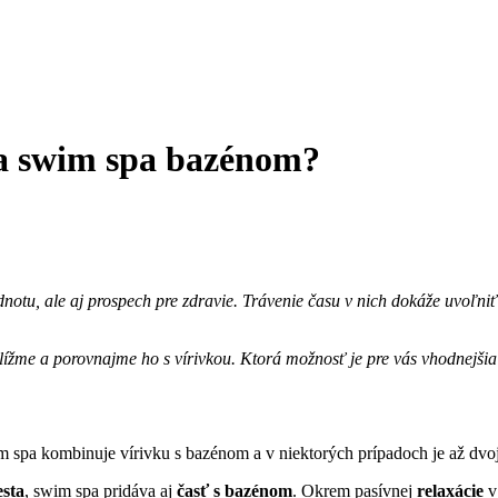
 a swim spa bazénom?
dnotu, ale aj prospech pre zdravie. Trávenie času v nich dokáže uvoľniť
iblížme a porovnajme ho s vírivkou. Ktorá možnosť je pre vás vhodnejši
m spa kombinuje vírivku s bazénom a v niektorých prípadoch je až dvoj
esta
, swim spa pridáva aj
časť s bazénom
. Okrem pasívnej
relaxácie
v