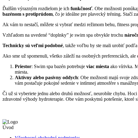
Ďalším výrazným rozdielom je ich
funkčnosť
. Obe možnosti ponúkaj
bazénom s protiprúdom
, čo je ideálne pre plavecký tréning. Stačí 
Ak vám to nestačí, môžete si vybrať medzi režimom behu, fitness pro
Vzhľadom na uvedené “doplnky” je swim spa obvykle trochu
náročn
Technicky sú veľmi podobné
, takže voľbu by ste mali urobiť podľa 
Ako sme už spomenuli, všetko záleží na osobných preferenciách, ale ex
Priestor
: Swim spa bazén potrebuje
viac miesta
ako vírivka. M
miesta.
Aktívny alebo pasívny oddych
: Obe možnosti majú svoje zdra
vám postačuje pokojné sedenie v intímnej atmosfére s masážnymi
Či už si vyberiete jednu alebo druhú možnosť, neurobíte chybu. Hoci s
zdravotné výhody hydroterapie. Obe vám poskytnú potešenie, ktoré si
Úvod
Všeobecné obchodné podmienky