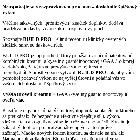
Neuspokojte sa s rozprávkovým prachom – dosiahnite špičkový
výkon
Väčšina takzvaných „prémiových“ značiek doplnkov dodáva
neadekvátne dávky, známe ako „rozprávkový prach.
Spoznajte
BUILD PRO
– elitnú receptúru klinicky overených
zložiek, správne dávkovaných.
BUILD PRO je top produkt, ktorý prináša revolučnú patentovanú
kombináciu kreatínu a kyseliny guanidinooctovej / GAA /, o ktorej
sa dokázalo, že výrazne prevyšuje samotný kreatín
monohydrát. Starostlivo sme vytvorili
BUILD PRO
tak, aby vám
pomohol podávať výkon na najvyššej úrovni a poháňal vás vo
vašom cieli dosiahnuť špičkový výkon.
Vyššia úroveň kreatínu + GAA /
kyseliny guanidinooctovej/
a
oveľa viac.
Kreatín je najviac skúmaný športový doplnok na planéte, u ktorého
sa preukázalo, že bezpečne a efektívne zlepšuje silu, výkon,
zloženie tela a kognitívne zdravie u rôznych populácií. Kreatín je
základný doplnok pre profesionálov aj tých, ktorí práve
začínajú. Mnoho nových foriem kreatínu sa dostalo na trh, ale
žiadna nenahradila doterajšieho kráľa – kreatín monohydrát.