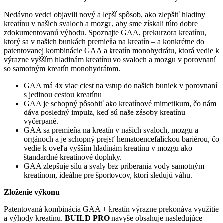
Nedávno vedci objavili nový a lepší spôsob, ako zlepšiť hladiny
kreatínu v našich svaloch a mozgu, aby sme získali túto dobre
zdokumentovanú výhodu. Spoznajte GAA, prekurzora kreatínu,
ktorý sa v našich bunkách premieňa na kreatín – a konkrétne do
patentovanej kombinácie GAA a kreatín monohydrátu, ktorá vedie k
výrazne vyšším hladinám kreatínu vo svaloch a mozgu v porovnaní
so samotným kreatín monohydrátom.
GAA má 4x viac ciest na vstup do našich buniek v porovnaní
s jedinou cestou kreatínu
GAA je schopný pôsobiť ako kreatínové mimetikum, čo nám
dáva posledný impulz, keď sú naše zásoby kreatínu
vyčerpané.
GAA sa premieňa na kreatín v našich svaloch, mozgu a
orgánoch a je schopný prejsť hematoencefalickou bariérou, čo
vedie k oveľa vyšším hladinám kreatínu v mozgu ako
štandardné kreatínové doplnky.
GAA zlepšuje silu a svaly bez priberania vody samotným
kreatínom, ideálne pre športovcov, ktorí sledujú váhu.
Zloženie výkonu
Patentovaná kombinácia GAA + kreatín výrazne prekonáva využitie
a výhody kreatínu.
BUILD PRO
navyše obsahuje nasledujúce