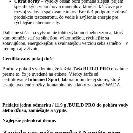
Citrát boritý –
vysoký obsah bóru pomáha zlepšiť príjem
špecifických vitamínov a minerálov, ktoré sú kľúčové pre
rozvoj svalov a spaľovanie tukov. Bór tiež podporuje zdravú
produkciu testosterónu, čo vedie k zvýšeniu energie pre
rýchlejšie naberanie sily.
Dali sme si čas na vytvorenie tohto výkonnostného vzorca, ktorý
vám pomôže stať sa silnejšou, výkonnejšou, rýchlejšie sa
zotavujúcou, energickejšou a svalnatejšou verziou seba samého – v
tréningu aj v živote.
C
ertifikovaný pokoj duše
Buďte v pokoji s vedomím, že každá fľaša
BUILD PRO
obsahuje
presne to, čo je uvedené na etikete. Všetky šarže sú
certifikované
Informed Sport
, laboratóriom tretej strany, ktoré
testuje uvedené zložky, kontaminanty a látky zakázané WADA.
Pridajte jednu odmerku / 11,9 g /BUILD PRO
do pohára vody
alebo džúsu, zamiešajte a vypite.
Najlepšie jedenkrát denne.
Zaujala vás naša ponuka? Napíšte nám