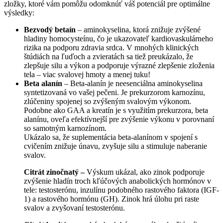
zložky, ktoré vám pomôžu odomknúť váš potenciál pre optimálne
výsledky:
Bezvodý betaín
– aminokyselina, ktorá znižuje zvýšené
hladiny homocysteínu, čo je ukazovateľ kardiovaskulárneho
rizika na podporu zdravia srdca. V mnohých klinických
štúdiách na ľuďoch a zvieratách sa tiež preukázalo, že
zlepšuje silu a výkon a podporuje výrazné zlepšenie zloženia
tela – viac svalovej hmoty a menej tuku!
Beta alanín
– Beta-alanín je neesenciálna aminokyselina
syntetizovaná vo vašej pečeni. Je prekurzorom karnozínu,
zlúčeniny spojenej so zvýšeným svalovým výkonom.
Podobne ako GAA a kreatín je s využitím prekurzora, beta
alanínu, oveľa efektívnejší pre zvýšenie výkonu v porovnaní
so samotným karnozínom.
Ukázalo sa, že suplementácia beta-alanínom v spojení s
cvičením znižuje únavu, zvyšuje silu a stimuluje naberanie
svalov.
Citrát zinočnatý –
Výskum ukázal, ako zinok podporuje
zvýšenie hladín troch kľúčových anabolických hormónov v
tele: testosterónu, inzulínu podobného rastového faktora (IGF-
1) a rastového hormónu (GH). Zinok hrá úlohu pri raste
svalov a zvyšovaní testosterónu.