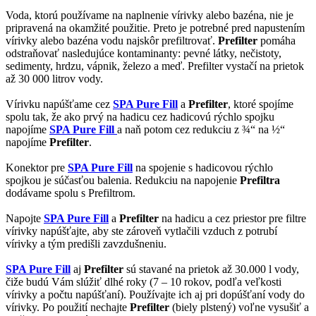
Voda, ktorú používame na naplnenie vírivky alebo bazéna, nie je
pripravená na okamžité použitie. Preto je potrebné pred napustením
vírivky alebo bazéna vodu najskôr prefiltrovať.
Prefilter
pomáha
odstraňovať nasledujúce kontaminanty: pevné látky, nečistoty,
sedimenty, hrdzu, vápnik, železo a meď. Prefilter vystačí na prietok
až 30 000 litrov vody.
Vírivku napúšťame cez
SPA Pure Fill
a
Prefilter
, ktoré spojíme
spolu tak, že ako prvý na hadicu cez hadicovú rýchlo spojku
napojíme
SPA Pure Fill
a naň potom cez redukciu z ¾“ na ½“
napojíme
Prefilter
.
Konektor pre
SPA Pure Fill
na spojenie s hadicovou rýchlo
spojkou je súčasťou balenia. Redukciu na napojenie
Prefiltra
dodávame spolu s Prefiltrom.
Napojte
SPA Pure Fill
a
Prefilter
na hadicu a cez priestor pre filtre
vírivky napúšťajte, aby ste zároveň vytlačili vzduch z potrubí
vírivky a tým predišli zavzdušneniu.
SPA Pure Fill
aj
Prefilter
sú stavané na prietok až 30.000 l vody,
čiže budú Vám slúžiť dlhé roky (7 – 10 rokov, podľa veľkosti
vírivky a počtu napúšťaní). Používajte ich aj pri dopúšťaní vody do
vírivky. Po použití nechajte
Prefilter
(biely plstený) voľne vysušiť a