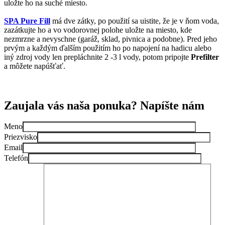
uložte ho na suché miesto.
SPA Pure Fill
má dve zátky, po použití sa uistite, že je v ňom voda,
zazátkujte ho a vo vodorovnej polohe uložte na miesto, kde
nezmrzne a nevyschne (garáž, sklad, pivnica a podobne). Pred jeho
prvým a každým ďalším použitím ho po napojení na hadicu alebo
iný zdroj vody len prepláchnite 2 -3 l vody, potom pripojte
Prefilter
a môžete napúšťať.
Zaujala vás naša ponuka? Napíšte nám
Meno
Priezvisko
Email
Telefón