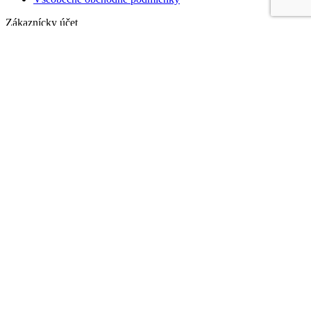
Zákaznícky účet
Dashboard
Orders
Addresses
Account details
Kontakt
Skúšanie produktov – rezervujte si svoj termín
Prietrž 203
906 11 Prietrž
Telefón : +421 917 707 554
info@royalspa.sk
Každému klientovi sa venujeme individuálne, preto si
prosím
rezervujte svoj termín návštevy
Sledujte nás