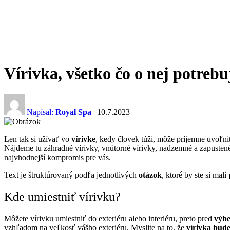
Vírivka, všetko čo o nej potrebu
Napísal:
Royal Spa
|
10.7.2023
Len tak si užívať vo
vírivke
, kedy človek túži, môže príjemne uvoľ
Nájdeme tu záhradné vírivky, vnútorné vírivky, nadzemné a zapustené v
najvhodnejší kompromis pre vás.
Text je štruktúrovaný podľa jednotlivých
otázok
, ktoré by ste si mali
Kde umiestniť vírivku?
Môžete vírivku umiestniť do exteriéru alebo interiéru, preto pred
výbe
vzhľadom na veľkosť vášho exteriéru.
Myslite na to, že
vírivka bud