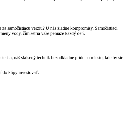
íte za samočistiacu verziu? U nás žiadne kompromisy. Samočistiaci
výmeny vody, čím šetria vaše peniaze každý deň.
te istí, náš skúsený technik bezodkladne príde na miesto, kde by ste
ní do kúpy investovať.