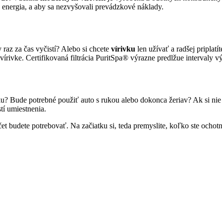
 energia, a aby sa nezvyšovali prevádzkové náklady.
 raz za čas vyčistí? Alebo si chcete
vírivku
len užívať a radšej priplat
vírivke. Certifikovaná filtrácia PuritSpa® výrazne predlžue intervaly 
u? Bude potrebné použiť auto s rukou alebo dokonca žeriav? Ak si nie s
í umiestnenia.
čet budete potrebovať. Na začiatku si, teda premyslite, koľko ste ochot