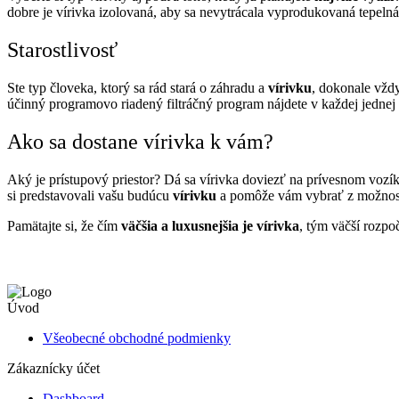
dobre je vírivka izolovaná, aby sa nevytrácala vyprodukovaná tepelná
Starostlivosť
Ste typ človeka, ktorý sa rád stará o záhradu a
vírivku
, dokonale vždy
účinný programovo riadený filtráčný program nájdete v každej jednej 
Ako sa dostane vírivka k vám?
Aký je prístupový priestor? Dá sa vírivka doviezť na prívesnom vozík
si predstavovali vašu budúcu
vírivku
a pomôže vám vybrať z možnost
Pamätajte si, že čím
väčšia a luxusnejšia je vírivka
, tým väčší rozpo
Úvod
Všeobecné obchodné podmienky
Zákaznícky účet
Dashboard