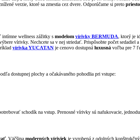
j znížené verzie, ktoré sa zmestia cez dvere. Odporúčame si preto
priest
ť intímne wellness zážitky s
modelom
vírivky BERMUDA
, ktorý je 
i výbere vírivky. Nechcete sa v nej striedať. Prispôsobte počet sedadiel 
príklad
vírivka YUCATAN
je cenovo dostupná
luxusná
voľba pre 7 ľu
?
podľa dostupnej plochy a očakávaného pohodlia pri vstupe:
trebovať schodík na vstup. Prenosné vírivky sú nafukovacie, jednodu
?
vať
. Väčšina
moderných víriviek
je vyrobená z odolných konštrukčných