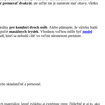
or premerať dvakrát
, ale určite nie je namieste mať obavy, všetko
ideálny
pre komfort dvoch osôb
. Alebo plánujete, že vírivku budú
a počet
masážnych trysiek
. Vhodnou voľbou môže byť
model
dí, ktorí sa nebudú cítiť vo veľmi stiesnenom preistore.
cho skladateľné a prenosné.
 materiálov, ktoré zvládnu aj extrémne zimy. Dôležité je aj to, ako