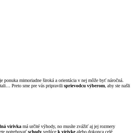
 je ponuka mimoriadne široká a orientácia v nej môže byť náročná.
tali… Preto sme pre vás pripravili
sprievodcu výberom
, aby ste našli
ná vírivka
má určité výhody, no musíte zvážiť aj jej rozmery
dete potrebovať
schody
vedúce
k vírivke
alebo dokonca celé