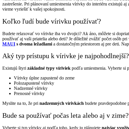
zastrešenie. Pri plánovaní umiestnenia vírivky do interiéru existujú a
vieme vyriešiť k vašej spokojnosti.
Koľko ľudí bude vírivku používať?
Budete relaxovať vo vírivke iba vo dvojici? Ak áno, môžete si dopria
používať aj vaši priatelia alebo deti? Je dôležité zvážiť počet osôb pr
MAUI
s dvoma ležadlami
a dostatočným priestorom aj pre deti. Na
Aký typ prístupu k vírivke je najpohodlnejší
Existujú štyri
základné typy víriviek
podľa umiestnenia. Vyberte si 
Vírivky úplne zapustené do zeme
Polozapustené vírivky
Nadzemné vírivky
Prenosné vírivky
Myslite na to, že pri
nadzemných vírivkách
budete pravdepodobne po
Bude sa používať počas leta alebo aj v zime
Vyberte si typ vírivky aj podľa toho, kedy ju plánujete
najviac využí