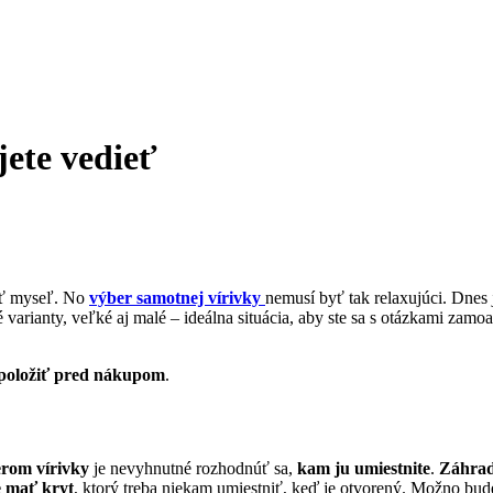
jete vedieť
niť myseľ. No
výber samotnej vírivky
nemusí byť tak relaxujúci. Dnes
arianty, veľké aj malé – ideálna situácia, aby ste sa s otázkami zamoa
položiť pred nákupom
.
rom vírivky
je nevyhnutné rozhodnúť sa,
kam ju umiestnite
.
Záhrad
e mať kryt
, ktorý treba niekam umiestniť, keď je otvorený. Možno bu